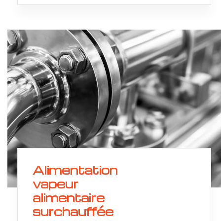
Alimentation
vapeur
alimentaire
surchauffée