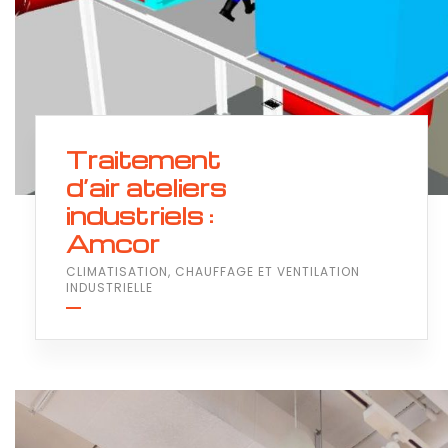
Traitement
d’air ateliers
industriels :
Amcor
CLIMATISATION, CHAUFFAGE ET VENTILATION
INDUSTRIELLE