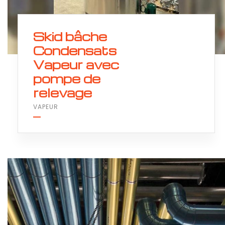
Skid bâche
Condensats
Vapeur avec
pompe de
relevage
VAPEUR