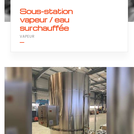
Sous-station
vapeur / eau
surchauffée
VAPEUR