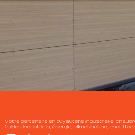
Votre partenaire en tuyauterie industrielle, chaudro
fluides industriels, énergie, climatisation, chauffage