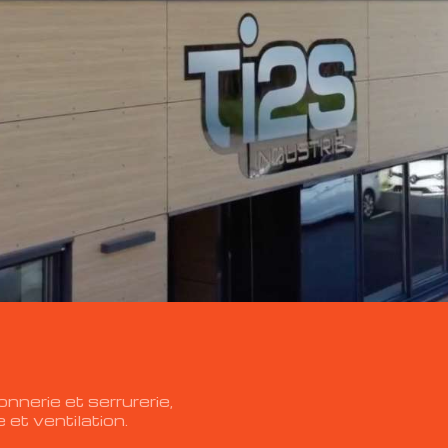
nnerie et serrurerie,
 et ventilation.