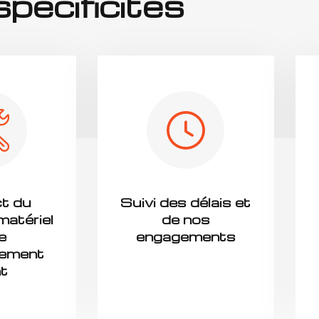
spécificités
t du
Suivi des délais et
 matériel
de nos
e
engagements
nement
nt