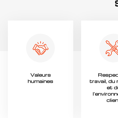
Valeurs
Respec
humaines
travail, du
et d
l’environ
clie