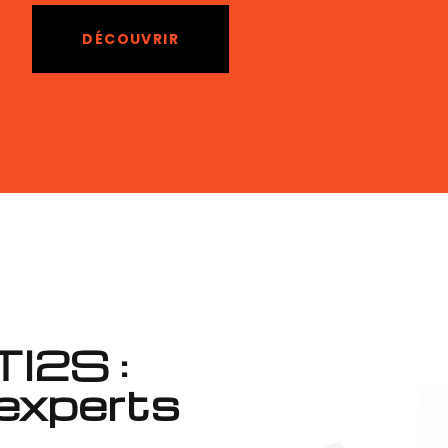
DÉCOUVRIR
TI2S :
'experts