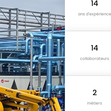
21
ans d'expérienc
22
collaborateurs
4
métiers